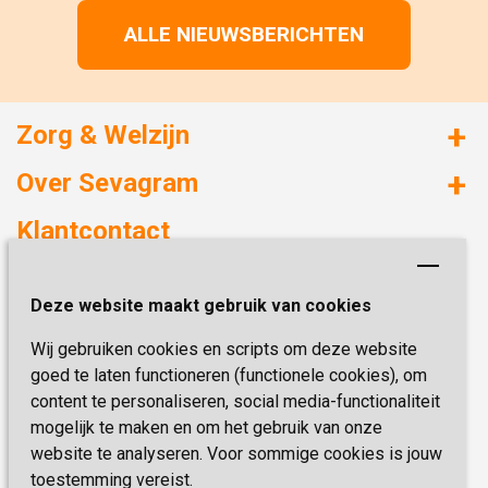
ALLE NIEUWSBERICHTEN
Zorg & Welzijn
Huizen met zorg
Over Sevagram
Verzorgd wonen
Duurzaamheid
Klantcontact
Revalideren
Planetree
Henri Dunantstraat 3
Academie voor Zelfzorg
Kwaliteit & Klantbeleving
Deze website maakt gebruik van cookies
6419 PB Heerlen
Activiteiten & Welzijn
Zorg, hoe regel ik dat?
Wij gebruiken cookies en scripts om deze website
Telefoon:
0900 777 4 777
Onze specialiteiten
Missie & Visie
goed te laten functioneren (functionele cookies), om
E-mail:
zorgbemiddeling@sevagram.nl
content te personaliseren, social media-functionaliteit
Vastgoed
mogelijk te maken en om het gebruik van onze
Schrijf je nu in!
Innovatie
website te analyseren. Voor sommige cookies is jouw
toestemming vereist.
Blijf op de hoogte van de laatste activiteiten en