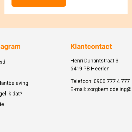
vagram
Klantcontact
Henri Dunantstraat 3
id
6419 PB Heerlen
Telefoon:
0900 777 4 777
Klantbeleving
E-mail:
zorgbemiddeling@
gel ik dat?
ie