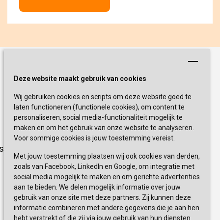
Schrijf je nu in!
Deze website maakt gebruik van cookies
Wij gebruiken cookies en scripts om deze website goed te
Blijf op de hoogte van de laatste
laten functioneren (functionele cookies), om content te
activiteiten en nieuwtjes met onze
personaliseren, social media-functionaliteit mogelijk te
nieuwsbrief
maken en om het gebruik van onze website te analyseren.
Voor sommige cookies is jouw toestemming vereist.
sevagram.nl
INSCHRIJVEN
Met jouw toestemming plaatsen wij ook cookies van derden,
zoals van Facebook, LinkedIn en Google, om integratie met
social media mogelijk te maken en om gerichte advertenties
aan te bieden. We delen mogelijk informatie over jouw
gebruik van onze site met deze partners. Zij kunnen deze
informatie combineren met andere gegevens die je aan hen
hebt verstrekt of die zij via jouw gebruik van hun diensten