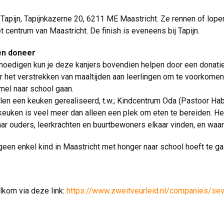
 Tapijn, Tapijnkazerne 20, 6211 ME Maastricht. Ze rennen of lope
 centrum van Maastricht. De finish is eveneens bij Tapijn.
en doneer
 moedigen kun je deze kanjers bovendien helpen door een donatie
r het verstrekken van maaltijden aan leerlingen om te voorkome
el naar school gaan.
en een keuken gerealiseerd, t.w.; Kindcentrum Oda (Pastoor Hab
keuken is veel meer dan alleen een plek om eten te bereiden. He
 ouders, leerkrachten en buurtbewoners elkaar vinden, en waar 
en enkel kind in Maastricht met honger naar school hoeft te ga
elkom via deze link:
https://www.zweitveurleid.nl/companies/se