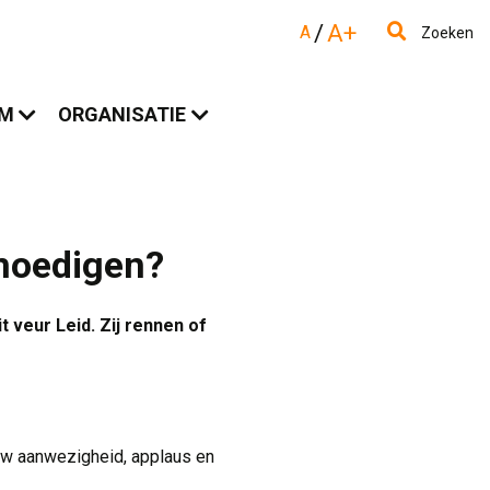
/
A+
A
Zoeken
AM
ORGANISATIE
moedigen?
 veur Leid. Zij rennen of
uw aanwezigheid, applaus en 