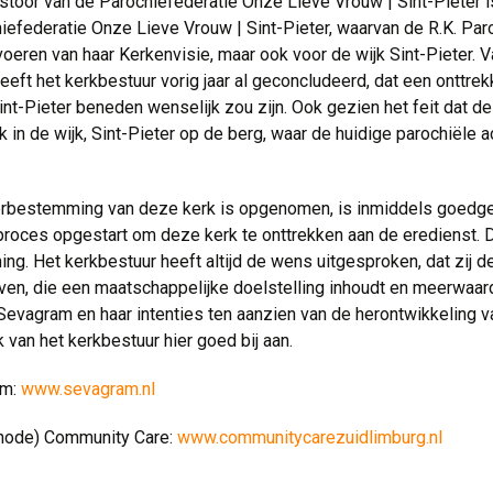
astoor van de Parochiefederatie Onze Lieve Vrouw | Sint-Pieter 
federatie Onze Lieve Vrouw | Sint-Pieter, waarvan de R.K. Paro
itvoeren van haar Kerkenvisie, maar ook voor de wijk Sint-Pieter
eeft het kerkbestuur vorig jaar al geconcludeerd, dat een onttre
t-Pieter beneden wenselijk zou zijn. Ook gezien het feit dat d
in de wijk, Sint-Pieter op de berg, waar de huidige parochiële a
herbestemming van deze kerk is opgenomen, is inmiddels goedg
 proces opgestart om deze kerk te onttrekken aan de eredienst. D
g. Het kerkbestuur heeft altijd de wens uitgesproken, dat zij de
en, die een maatschappelijke doelstelling inhoudt en meerwaarde
 Sevagram en haar intenties ten aanzien van de herontwikkeling v
k van het kerkbestuur hier goed bij aan.
am:
www.sevagram.nl
thode) Community Care:
www.communitycarezuidlimburg.nl