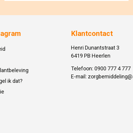
vagram
Klantcontact
Henri Dunantstraat 3
id
6419 PB Heerlen
Telefoon:
0900 777 4 777
Klantbeleving
E-mail:
zorgbemiddeling@
gel ik dat?
ie