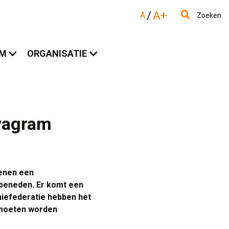
/
A+
A
Zoeken
AM
ORGANISATIE
evagram
kenen een
 beneden. Er komt een
iefederatie hebben het
 moeten worden