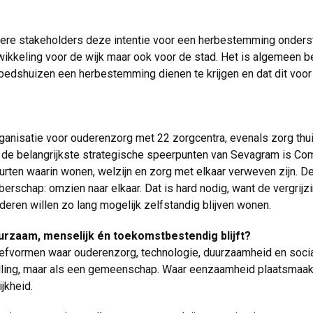
ndere stakeholders deze intentie voor een herbestemming onder
wikkeling voor de wijk maar ook voor de stad. Het is algemeen 
dshuizen een herbestemming dienen te krijgen en dat dit voor al
anisatie voor ouderenzorg met 22 zorgcentra, evenals zorg thui
n de belangrijkste strategische speerpunten van Sevagram is Co
ten waarin wonen, welzijn en zorg met elkaar verweven zijn. De 
rschap: omzien naar elkaar. Dat is hard nodig, want de vergrij
eren willen zo lang mogelijk zelfstandig blijven wonen.
rzaam, menselijk én toekomstbestendig blijft?
leefvormen waar ouderenzorg, technologie, duurzaamheid en soci
stelling, maar als een gemeenschap. Waar eenzaamheid plaatsmaa
jkheid.