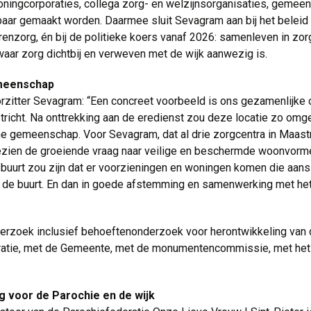
ingcorporaties, collega zorg- en welzijnsorganisaties, gemeen
aar gemaakt worden. Daarmee sluit Sevagram aan bij het beleid v
renzorg, én bij de politieke koers vanaf 2026: samenleven in
aar zorg dichtbij en verweven met de wijk aanwezig is.
meenschap
zitter Sevagram: “Een concreet voorbeeld is ons gezamenlijke o
stricht. Na onttrekking aan de eredienst zou deze locatie zo o
e gemeenschap. Voor Sevagram, dat al drie zorgcentra in Maastr
gezien de groeiende vraag naar veilige en beschermde woonvorme
uurt zou zijn dat er voorzieningen en woningen komen die aansl
 de buurt. En dan in goede afstemming en samenwerking met het
erzoek inclusief behoeftenonderzoek voor herontwikkeling van d
ratie, met de Gemeente, met de monumentencommissie, met het
g voor de Parochie en de wijk