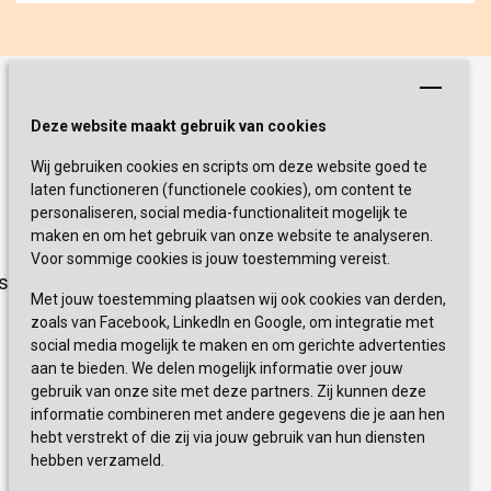
Schrijf je nu in!
Deze website maakt gebruik van cookies
Wij gebruiken cookies en scripts om deze website goed te
Blijf op de hoogte van de laatste
laten functioneren (functionele cookies), om content te
activiteiten en nieuwtjes met onze
personaliseren, social media-functionaliteit mogelijk te
nieuwsbrief
maken en om het gebruik van onze website te analyseren.
Voor sommige cookies is jouw toestemming vereist.
sevagram.nl
INSCHRIJVEN
Met jouw toestemming plaatsen wij ook cookies van derden,
zoals van Facebook, LinkedIn en Google, om integratie met
social media mogelijk te maken en om gerichte advertenties
aan te bieden. We delen mogelijk informatie over jouw
gebruik van onze site met deze partners. Zij kunnen deze
informatie combineren met andere gegevens die je aan hen
hebt verstrekt of die zij via jouw gebruik van hun diensten
hebben verzameld.
0900 777 4 777 
+