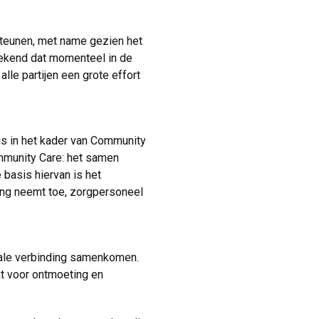
steunen, met name gezien het
bekend dat momenteel in de
le partijen een grote effort
s in het kader van Community 
mmunity Care: het samen
basis hiervan is het
zing neemt toe, zorgpersoneel
ale verbinding samenkomen. 
kt voor ontmoeting en