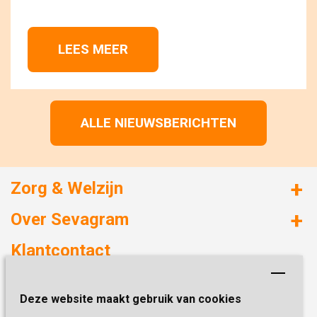
LEES MEER 
ALLE NIEUWSBERICHTEN
Zorg & Welzijn
Huizen met zorg
Over Sevagram
Verzorgd wonen
Duurzaamheid
Klantcontact
Revalideren
Planetree
Henri Dunantstraat 3
Academie voor Zelfzorg
Kwaliteit & Klantbeleving
Deze website maakt gebruik van cookies
6419 PB Heerlen
Activiteiten & Welzijn