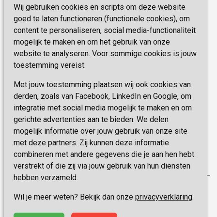
Zorg, hoe regel ik dat?
Wij gebruiken cookies en scripts om deze website
Telefoon:
0900 777 4 777
Onze specialiteiten
Missie & Visie
goed te laten functioneren (functionele cookies), om
E-mail:
zorgbemiddeling@sevagram.nl
content te personaliseren, social media-functionaliteit
Vastgoed
mogelijk te maken en om het gebruik van onze
Schrijf je nu in!
Innovatie
website te analyseren. Voor sommige cookies is jouw
toestemming vereist.
Blijf op de hoogte van de laatste activiteiten en
nieuwtjes met onze nieuwsbrief
Met jouw toestemming plaatsen wij ook cookies van
derden, zoals van Facebook, LinkedIn en Google, om
integratie met social media mogelijk te maken en om
INSCHRIJVEN
gerichte advertenties aan te bieden. We delen
mogelijk informatie over jouw gebruik van onze site
met deze partners. Zij kunnen deze informatie
combineren met andere gegevens die je aan hen hebt
verstrekt of die zij via jouw gebruik van hun diensten
hebben verzameld.
Privacy
Wil je meer weten? Bekijk dan onze
privacyverklaring
.
Disclaimer