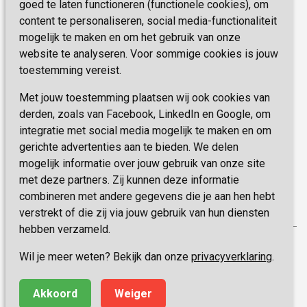
Missie & Visie
goed te laten functioneren (functionele cookies), om
E-mail:
zorgbemiddeling@sevagram.nl
content te personaliseren, social media-functionaliteit
Vastgoed
mogelijk te maken en om het gebruik van onze
Schrijf je nu in!
Innovatie
website te analyseren. Voor sommige cookies is jouw
toestemming vereist.
Blijf op de hoogte van de laatste activiteiten en
nieuwtjes met onze nieuwsbrief
Met jouw toestemming plaatsen wij ook cookies van
derden, zoals van Facebook, LinkedIn en Google, om
integratie met social media mogelijk te maken en om
INSCHRIJVEN
gerichte advertenties aan te bieden. We delen
mogelijk informatie over jouw gebruik van onze site
met deze partners. Zij kunnen deze informatie
combineren met andere gegevens die je aan hen hebt
verstrekt of die zij via jouw gebruik van hun diensten
hebben verzameld.
Privacy
Wil je meer weten? Bekijk dan onze
privacyverklaring
.
Disclaimer
Algemene voorwaarden
Akkoord
Weiger