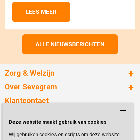
LEES MEER 
ALLE NIEUWSBERICHTEN
Zorg & Welzijn
Huizen met zorg
Over Sevagram
Verzorgd wonen
Duurzaamheid
Klantcontact
Revalideren
Planetree
Henri Dunantstraat 3
Academie voor Zelfzorg
Kwaliteit & Klantbeleving
Deze website maakt gebruik van cookies
6419 PB Heerlen
Activiteiten & Welzijn
Zorg, hoe regel ik dat?
Wij gebruiken cookies en scripts om deze website
Telefoon:
0900 777 4 777
Onze specialiteiten