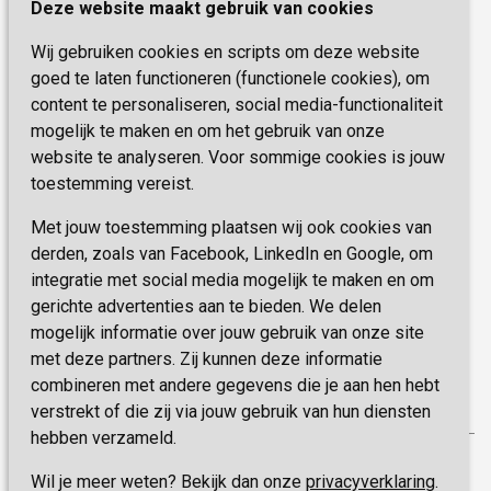
Deze website maakt gebruik van cookies
6419 PB Heerlen
Activiteiten & Welzijn
Zorg, hoe regel ik dat?
Wij gebruiken cookies en scripts om deze website
Telefoon:
0900 777 4 777
Onze specialiteiten
Missie & Visie
goed te laten functioneren (functionele cookies), om
E-mail:
zorgbemiddeling@sevagram.nl
content te personaliseren, social media-functionaliteit
Vastgoed
mogelijk te maken en om het gebruik van onze
Schrijf je nu in!
Innovatie
website te analyseren. Voor sommige cookies is jouw
toestemming vereist.
Blijf op de hoogte van de laatste activiteiten en
nieuwtjes met onze nieuwsbrief
Met jouw toestemming plaatsen wij ook cookies van
derden, zoals van Facebook, LinkedIn en Google, om
integratie met social media mogelijk te maken en om
INSCHRIJVEN
gerichte advertenties aan te bieden. We delen
mogelijk informatie over jouw gebruik van onze site
met deze partners. Zij kunnen deze informatie
combineren met andere gegevens die je aan hen hebt
verstrekt of die zij via jouw gebruik van hun diensten
hebben verzameld.
Privacy
Wil je meer weten? Bekijk dan onze
privacyverklaring
.