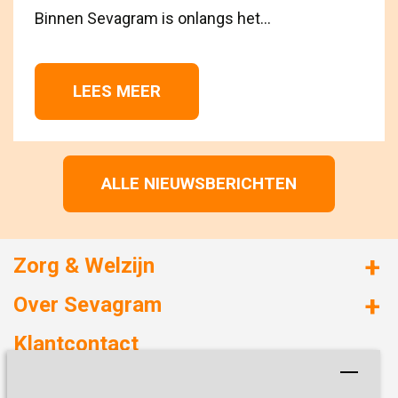
Binnen Sevagram is onlangs het...
LEES MEER 
ALLE NIEUWSBERICHTEN
Zorg & Welzijn
Huizen met zorg
Over Sevagram
Verzorgd wonen
Duurzaamheid
Klantcontact
Revalideren
Planetree
Henri Dunantstraat 3
Academie voor Zelfzorg
Kwaliteit & Klantbeleving