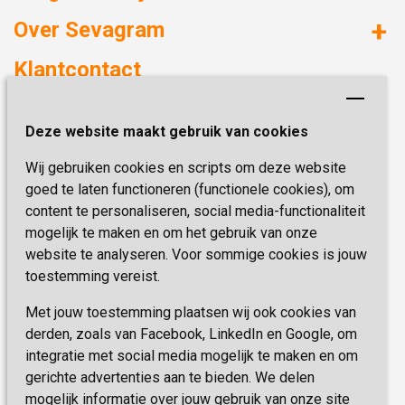
Huizen met zorg
Over Sevagram
Verzorgd wonen
Duurzaamheid
Klantcontact
Revalideren
Planetree
Henri Dunantstraat 3
Academie voor Zelfzorg
Kwaliteit & Klantbeleving
Deze website maakt gebruik van cookies
6419 PB Heerlen
Activiteiten & Welzijn
Zorg, hoe regel ik dat?
Wij gebruiken cookies en scripts om deze website
Telefoon:
0900 777 4 777
Onze specialiteiten
Missie & Visie
goed te laten functioneren (functionele cookies), om
E-mail:
zorgbemiddeling@sevagram.nl
content te personaliseren, social media-functionaliteit
Vastgoed
mogelijk te maken en om het gebruik van onze
Schrijf je nu in!
Innovatie
website te analyseren. Voor sommige cookies is jouw
toestemming vereist.
Blijf op de hoogte van de laatste activiteiten en
nieuwtjes met onze nieuwsbrief
Met jouw toestemming plaatsen wij ook cookies van
derden, zoals van Facebook, LinkedIn en Google, om
integratie met social media mogelijk te maken en om
INSCHRIJVEN
gerichte advertenties aan te bieden. We delen
mogelijk informatie over jouw gebruik van onze site