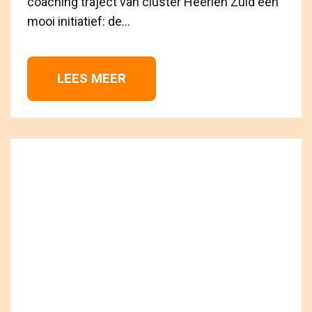
coaching traject van cluster Heerlen Zuid een
mooi initiatief: de...
LEES MEER 