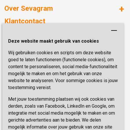
Huizen met zorg
Over Sevagram
Verzorgd wonen
Duurzaamheid
Klantcontact
Revalideren
Planetree
Henri Dunantstraat 3
Academie voor Zelfzorg
Kwaliteit & Klantbeleving
Deze website maakt gebruik van cookies
6419 PB Heerlen
Activiteiten & Welzijn
Zorg, hoe regel ik dat?
Wij gebruiken cookies en scripts om deze website
Telefoon:
0900 777 4 777
Onze specialiteiten
Missie & Visie
goed te laten functioneren (functionele cookies), om
E-mail:
zorgbemiddeling@sevagram.nl
content te personaliseren, social media-functionaliteit
Vastgoed
mogelijk te maken en om het gebruik van onze
Schrijf je nu in!
Innovatie
website te analyseren. Voor sommige cookies is jouw
toestemming vereist.
Blijf op de hoogte van de laatste activiteiten en
nieuwtjes met onze nieuwsbrief
Met jouw toestemming plaatsen wij ook cookies van
derden, zoals van Facebook, LinkedIn en Google, om
integratie met social media mogelijk te maken en om
INSCHRIJVEN
gerichte advertenties aan te bieden. We delen
mogelijk informatie over jouw gebruik van onze site