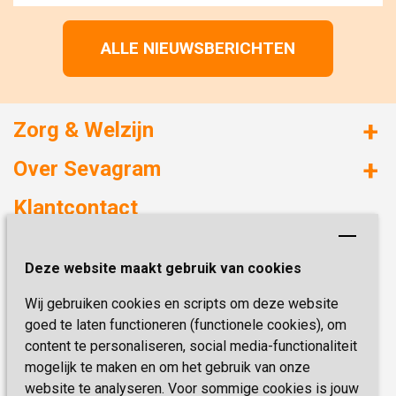
ALLE NIEUWSBERICHTEN
Zorg & Welzijn
Huizen met zorg
Over Sevagram
Verzorgd wonen
Duurzaamheid
Klantcontact
Revalideren
Planetree
Henri Dunantstraat 3
Academie voor Zelfzorg
Kwaliteit & Klantbeleving
Deze website maakt gebruik van cookies
6419 PB Heerlen
Activiteiten & Welzijn
Zorg, hoe regel ik dat?
Wij gebruiken cookies en scripts om deze website
Telefoon:
0900 777 4 777
Onze specialiteiten
Missie & Visie
goed te laten functioneren (functionele cookies), om
E-mail:
zorgbemiddeling@sevagram.nl
content te personaliseren, social media-functionaliteit
Vastgoed
mogelijk te maken en om het gebruik van onze
Schrijf je nu in!
Innovatie
website te analyseren. Voor sommige cookies is jouw