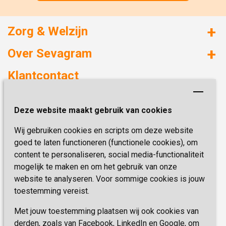
Zorg & Welzijn
Huizen met zorg
Over Sevagram
Verzorgd wonen
Duurzaamheid
Klantcontact
Revalideren
Planetree
Henri Dunantstraat 3
Academie voor Zelfzorg
Kwaliteit & Klantbeleving
Deze website maakt gebruik van cookies
6419 PB Heerlen
Activiteiten & Welzijn
Zorg, hoe regel ik dat?
Wij gebruiken cookies en scripts om deze website
Telefoon:
0900 777 4 777
Onze specialiteiten
Missie & Visie
goed te laten functioneren (functionele cookies), om
E-mail:
zorgbemiddeling@sevagram.nl
content te personaliseren, social media-functionaliteit
Vastgoed
mogelijk te maken en om het gebruik van onze
Schrijf je nu in!
Innovatie
website te analyseren. Voor sommige cookies is jouw
toestemming vereist.
Blijf op de hoogte van de laatste activiteiten en
nieuwtjes met onze nieuwsbrief
Met jouw toestemming plaatsen wij ook cookies van
derden, zoals van Facebook, LinkedIn en Google, om