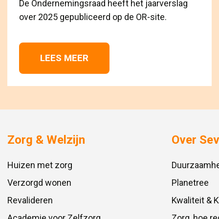
De Ondernemingsraad heeft het jaarverslag
over 2025 gepubliceerd op de OR-site.
LEES MEER 
Zorg & Welzijn
Over Se
Huizen met zorg
Duurzaamhe
Verzorgd wonen
Planetree
Revalideren
Kwaliteit & 
Academie voor Zelfzorg
Zorg, hoe re