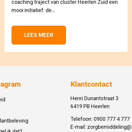
coaching traject van cluster Heerlen Zuid een
mooi initiatief: de...
LEES MEER 
vagram
Klantcontact
Henri Dunantstraat 3
id
6419 PB Heerlen
Telefoon:
0900 777 4 777
Klantbeleving
E-mail:
zorgbemiddeling@
gel ik dat?