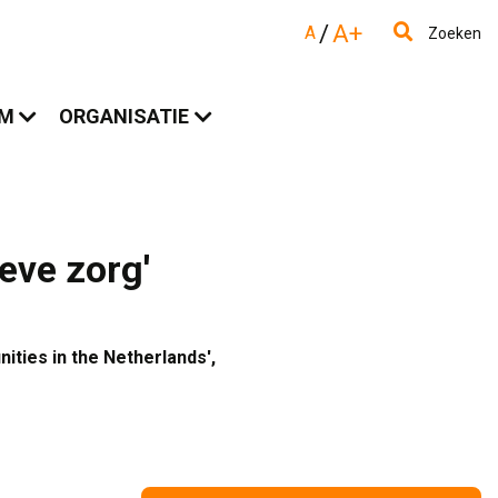
/
A+
A
Zoeken
AM
ORGANISATIE
ieve zorg'
ties in the Netherlands', 