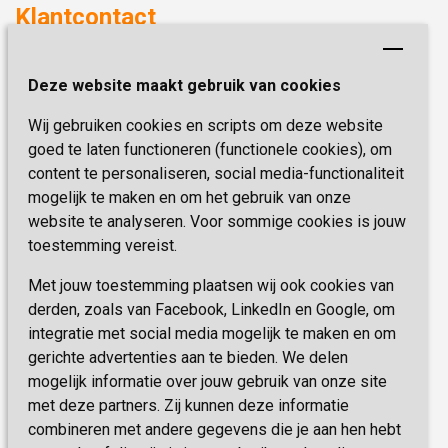
Duurzaamheid
Klantcontact
Revalideren
Planetree
Henri Dunantstraat 3
Academie voor Zelfzorg
Kwaliteit & Klantbeleving
Deze website maakt gebruik van cookies
6419 PB Heerlen
Activiteiten & Welzijn
Zorg, hoe regel ik dat?
Wij gebruiken cookies en scripts om deze website
Telefoon:
0900 777 4 777
Onze specialiteiten
Missie & Visie
goed te laten functioneren (functionele cookies), om
E-mail:
zorgbemiddeling@sevagram.nl
content te personaliseren, social media-functionaliteit
Vastgoed
mogelijk te maken en om het gebruik van onze
Schrijf je nu in!
Innovatie
website te analyseren. Voor sommige cookies is jouw
toestemming vereist.
Blijf op de hoogte van de laatste activiteiten en
nieuwtjes met onze nieuwsbrief
Met jouw toestemming plaatsen wij ook cookies van
derden, zoals van Facebook, LinkedIn en Google, om
integratie met social media mogelijk te maken en om
INSCHRIJVEN
gerichte advertenties aan te bieden. We delen
mogelijk informatie over jouw gebruik van onze site
met deze partners. Zij kunnen deze informatie
combineren met andere gegevens die je aan hen hebt