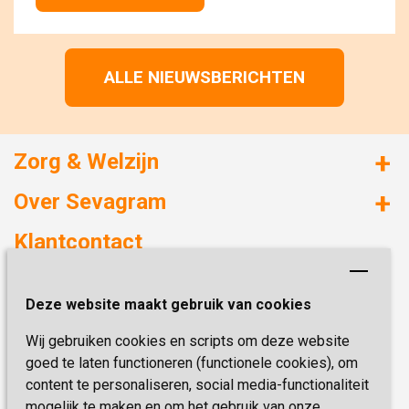
ALLE NIEUWSBERICHTEN
Zorg & Welzijn
Huizen met zorg
Over Sevagram
Verzorgd wonen
Duurzaamheid
Klantcontact
Revalideren
Planetree
Henri Dunantstraat 3
Academie voor Zelfzorg
Kwaliteit & Klantbeleving
Deze website maakt gebruik van cookies
6419 PB Heerlen
Activiteiten & Welzijn
Zorg, hoe regel ik dat?
Wij gebruiken cookies en scripts om deze website
Telefoon:
0900 777 4 777
Onze specialiteiten
Missie & Visie
goed te laten functioneren (functionele cookies), om
E-mail:
zorgbemiddeling@sevagram.nl
content te personaliseren, social media-functionaliteit
Vastgoed
mogelijk te maken en om het gebruik van onze