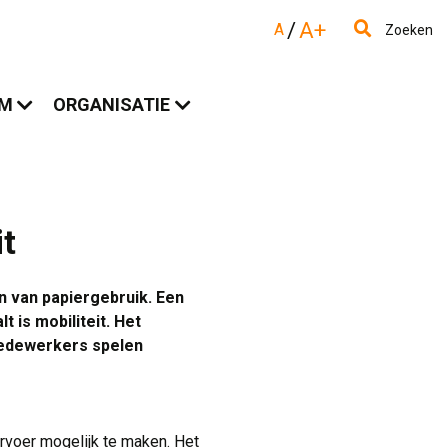
/
A+
A
Zoeken
AM
ORGANISATIE
t
n van papiergebruik. Een
 is mobiliteit. Het
medewerkers spelen
rvoer mogelijk te maken. Het