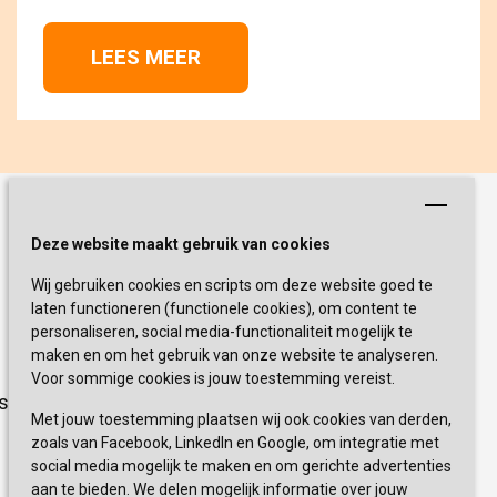
LEES MEER 
Schrijf je nu in!
Deze website maakt gebruik van cookies
Wij gebruiken cookies en scripts om deze website goed te
Blijf op de hoogte van de laatste
laten functioneren (functionele cookies), om content te
activiteiten en nieuwtjes met onze
personaliseren, social media-functionaliteit mogelijk te
nieuwsbrief
maken en om het gebruik van onze website te analyseren.
Voor sommige cookies is jouw toestemming vereist.
sevagram.nl
INSCHRIJVEN
Met jouw toestemming plaatsen wij ook cookies van derden,
zoals van Facebook, LinkedIn en Google, om integratie met
social media mogelijk te maken en om gerichte advertenties
aan te bieden. We delen mogelijk informatie over jouw