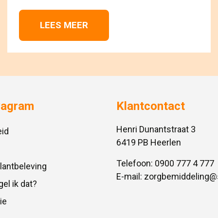
LEES MEER 
vagram
Klantcontact
Henri Dunantstraat 3
id
6419 PB Heerlen
Telefoon:
0900 777 4 777
Klantbeleving
E-mail:
zorgbemiddeling@
gel ik dat?
ie