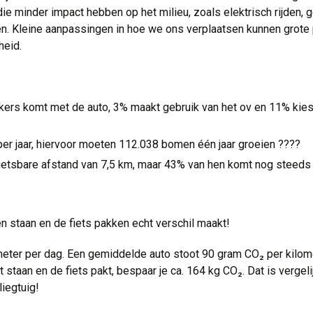
ie minder impact hebben op het milieu, zoals elektrisch rijden, 
n. Kleine aanpassingen in hoe we ons verplaatsen kunnen grote
dheid.
?
rs komt met de auto, 3% maakt gebruik van het ov en 11% kiest
 per jaar, hiervoor moeten 112.038 bomen één jaar groeien ????
ietsbare afstand van 7,5 km, maar 43% van hen komt nog steeds
n staan en de fiets pakken echt verschil maakt!
ter per dag. Een gemiddelde auto stoot 90 gram CO₂ per kilomet
t staan en de fiets pakt, bespaar je ca. 164 kg CO₂. Dat is vergel
liegtuig!