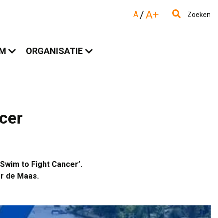
/
A+
A
Zoeken
AM
ORGANISATIE
cer
wim to Fight Cancer’.
er de Maas.