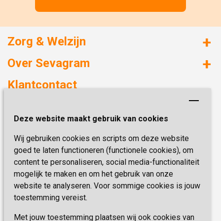
Zorg & Welzijn
Huizen met zorg
Over Sevagram
Verzorgd wonen
Duurzaamheid
Klantcontact
Revalideren
Planetree
Henri Dunantstraat 3
Academie voor Zelfzorg
Kwaliteit & Klantbeleving
Deze website maakt gebruik van cookies
6419 PB Heerlen
Activiteiten & Welzijn
Zorg, hoe regel ik dat?
Wij gebruiken cookies en scripts om deze website
Telefoon:
0900 777 4 777
Onze specialiteiten
Missie & Visie
goed te laten functioneren (functionele cookies), om
E-mail:
zorgbemiddeling@sevagram.nl
content te personaliseren, social media-functionaliteit
Vastgoed
mogelijk te maken en om het gebruik van onze
Schrijf je nu in!
Innovatie
website te analyseren. Voor sommige cookies is jouw
toestemming vereist.
Blijf op de hoogte van de laatste activiteiten en
nieuwtjes met onze nieuwsbrief
Met jouw toestemming plaatsen wij ook cookies van