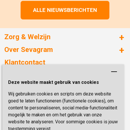
ALLE NIEUWSBERICHTEN
Zorg & Welzijn
Huizen met zorg
Over Sevagram
Verzorgd wonen
Duurzaamheid
Klantcontact
Revalideren
Planetree
Henri Dunantstraat 3
Academie voor Zelfzorg
Kwaliteit & Klantbeleving
Deze website maakt gebruik van cookies
6419 PB Heerlen
Activiteiten & Welzijn
Zorg, hoe regel ik dat?
Wij gebruiken cookies en scripts om deze website
Telefoon:
0900 777 4 777
Onze specialiteiten
Missie & Visie
goed te laten functioneren (functionele cookies), om
E-mail:
zorgbemiddeling@sevagram.nl
content te personaliseren, social media-functionaliteit
Vastgoed
mogelijk te maken en om het gebruik van onze
Schrijf je nu in!
Innovatie
website te analyseren. Voor sommige cookies is jouw
toestemming vereist.