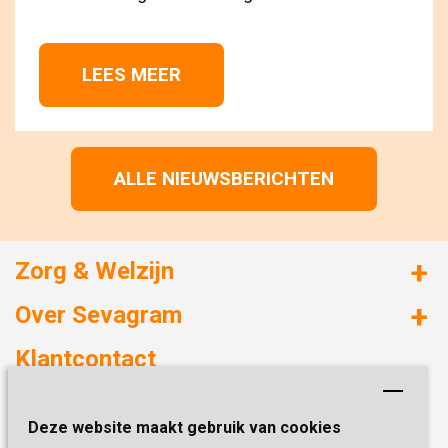
LEES MEER 
ALLE NIEUWSBERICHTEN
Zorg & Welzijn
Huizen met zorg
Over Sevagram
Verzorgd wonen
Duurzaamheid
Klantcontact
Revalideren
Planetree
Henri Dunantstraat 3
Academie voor Zelfzorg
Kwaliteit & Klantbeleving
Deze website maakt gebruik van cookies
6419 PB Heerlen
Activiteiten & Welzijn