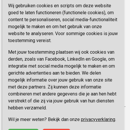
Zorg, hoe regel ik dat?
Wij gebruiken cookies en scripts om deze website
Telefoon:
0900 777 4 777
Onze specialiteiten
Missie & Visie
goed te laten functioneren (functionele cookies), om
E-mail:
zorgbemiddeling@sevagram.nl
content te personaliseren, social media-functionaliteit
Vastgoed
mogelijk te maken en om het gebruik van onze
Schrijf je nu in!
Innovatie
website te analyseren. Voor sommige cookies is jouw
toestemming vereist.
Blijf op de hoogte van de laatste activiteiten en
nieuwtjes met onze nieuwsbrief
Met jouw toestemming plaatsen wij ook cookies van
derden, zoals van Facebook, LinkedIn en Google, om
integratie met social media mogelijk te maken en om
INSCHRIJVEN
gerichte advertenties aan te bieden. We delen
mogelijk informatie over jouw gebruik van onze site
met deze partners. Zij kunnen deze informatie
combineren met andere gegevens die je aan hen hebt
verstrekt of die zij via jouw gebruik van hun diensten
hebben verzameld.
Privacy
Wil je meer weten? Bekijk dan onze
privacyverklaring
.
Disclaimer