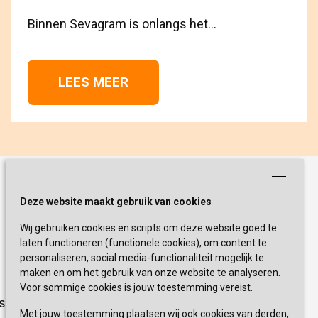
Binnen Sevagram is onlangs het...
LEES MEER 
Schrijf je nu in!
Deze website maakt gebruik van cookies
Wij gebruiken cookies en scripts om deze website goed te
Blijf op de hoogte van de laatste
laten functioneren (functionele cookies), om content te
activiteiten en nieuwtjes met onze
personaliseren, social media-functionaliteit mogelijk te
nieuwsbrief
maken en om het gebruik van onze website te analyseren.
Voor sommige cookies is jouw toestemming vereist.
sevagram.nl
INSCHRIJVEN
Met jouw toestemming plaatsen wij ook cookies van derden,