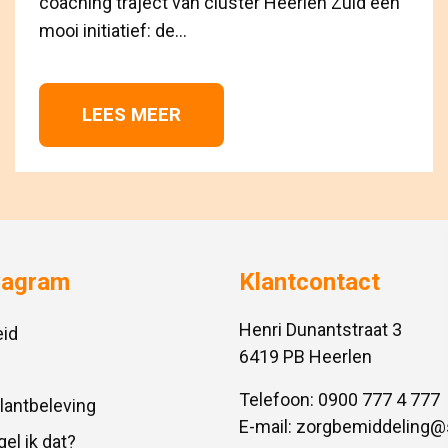
coaching traject van cluster Heerlen Zuid een
mooi initiatief: de...
LEES MEER 
vagram
Klantcontact
Henri Dunantstraat 3
id
6419 PB Heerlen
Telefoon:
0900 777 4 777
Klantbeleving
E-mail:
zorgbemiddeling@
gel ik dat?