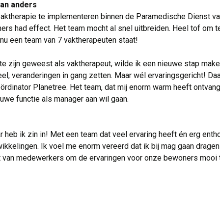
dan anders
vaktherapie te implementeren binnen de Paramedische Dienst van
rs had effect. Het team mocht al snel uitbreiden. Heel tof om t
 nu een team van 7 vaktherapeuten staat!
 te zijn geweest als vaktherapeut, wilde ik een nieuwe stap make
l, veranderingen in gang zetten. Maar wél ervaringsgericht! Daa
oördinator Planetree. Het team, dat mij enorm warm heeft ontvan
uwe functie als manager aan wil gaan.
 heb ik zin in! Met een team dat veel ervaring heeft én erg enthou
ikkelingen. Ik voel me enorm vereerd dat ik bij mag gaan dragen
van medewerkers om de ervaringen voor onze bewoners mooi te