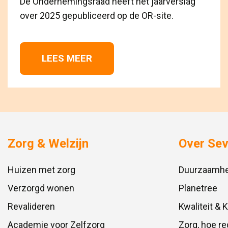
De Ondernemingsraad heeft het jaarverslag
over 2025 gepubliceerd op de OR-site.
LEES MEER 
Zorg & Welzijn
Over Se
Huizen met zorg
Duurzaamhe
Verzorgd wonen
Planetree
Revalideren
Kwaliteit & 
Academie voor Zelfzorg
Zorg, hoe re