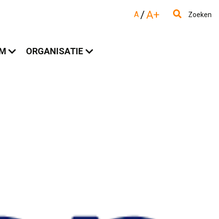
/
A+
A
Zoeken
AM
ORGANISATIE