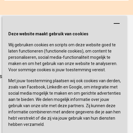
Schrijf je nu in!
Deze website maakt gebruik van cookies
Wij gebruiken cookies en scripts om deze website goed te
Blijf op de hoogte van de laatste
laten functioneren (functionele cookies), om content te
activiteiten en nieuwtjes met onze
personaliseren, social media-functionaliteit mogelijk te
nieuwsbrief
maken en om het gebruik van onze website te analyseren.
Voor sommige cookies is jouw toestemming vereist.
sevagram.nl
INSCHRIJVEN
Met jouw toestemming plaatsen wij ook cookies van derden,
zoals van Facebook, LinkedIn en Google, om integratie met
social media mogelijk te maken en om gerichte advertenties
aan te bieden. We delen mogelijk informatie over jouw
gebruik van onze site met deze partners. Zij kunnen deze
informatie combineren met andere gegevens die je aan hen
hebt verstrekt of die zij via jouw gebruik van hun diensten
hebben verzameld.
0900 777 4 777 
+