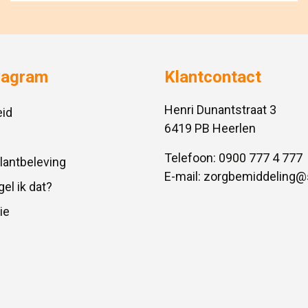
vagram
Klantcontact
Henri Dunantstraat 3
id
6419 PB Heerlen
Telefoon:
0900 777 4 777
Klantbeleving
E-mail:
zorgbemiddeling@
gel ik dat?
ie