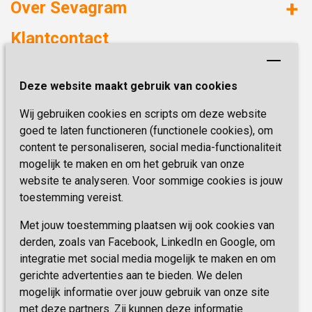
Over Sevagram
Verzorgd wonen
Duurzaamheid
Klantcontact
Revalideren
Planetree
Henri Dunantstraat 3
Academie voor Zelfzorg
Kwaliteit & Klantbeleving
Deze website maakt gebruik van cookies
6419 PB Heerlen
Activiteiten & Welzijn
Zorg, hoe regel ik dat?
Wij gebruiken cookies en scripts om deze website
Telefoon:
0900 777 4 777
Onze specialiteiten
Missie & Visie
goed te laten functioneren (functionele cookies), om
E-mail:
zorgbemiddeling@sevagram.nl
content te personaliseren, social media-functionaliteit
Vastgoed
mogelijk te maken en om het gebruik van onze
Schrijf je nu in!
Innovatie
website te analyseren. Voor sommige cookies is jouw
toestemming vereist.
Blijf op de hoogte van de laatste activiteiten en
nieuwtjes met onze nieuwsbrief
Met jouw toestemming plaatsen wij ook cookies van
derden, zoals van Facebook, LinkedIn en Google, om
integratie met social media mogelijk te maken en om
INSCHRIJVEN
gerichte advertenties aan te bieden. We delen
mogelijk informatie over jouw gebruik van onze site
met deze partners. Zij kunnen deze informatie