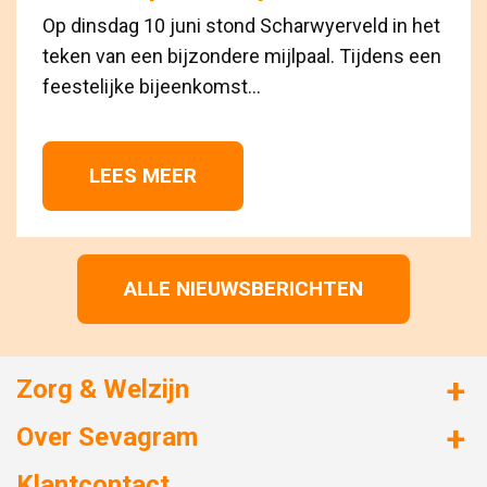
Op dinsdag 10 juni stond Scharwyerveld in het
teken van een bijzondere mijlpaal. Tijdens een
feestelijke bijeenkomst...
LEES MEER 
ALLE NIEUWSBERICHTEN
Zorg & Welzijn
Huizen met zorg
Over Sevagram
Verzorgd wonen
Duurzaamheid
Klantcontact