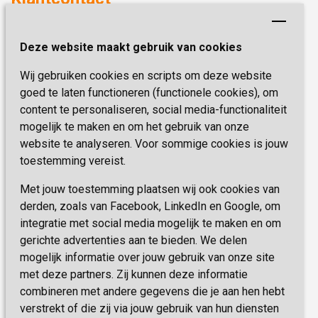
Revalideren
Planetree
Henri Dunantstraat 3
Academie voor Zelfzorg
Kwaliteit & Klantbeleving
Deze website maakt gebruik van cookies
6419 PB Heerlen
Activiteiten & Welzijn
Zorg, hoe regel ik dat?
Wij gebruiken cookies en scripts om deze website
Telefoon:
0900 777 4 777
Onze specialiteiten
Missie & Visie
goed te laten functioneren (functionele cookies), om
E-mail:
zorgbemiddeling@sevagram.nl
content te personaliseren, social media-functionaliteit
Vastgoed
mogelijk te maken en om het gebruik van onze
Schrijf je nu in!
Innovatie
website te analyseren. Voor sommige cookies is jouw
toestemming vereist.
Blijf op de hoogte van de laatste activiteiten en
nieuwtjes met onze nieuwsbrief
Met jouw toestemming plaatsen wij ook cookies van
derden, zoals van Facebook, LinkedIn en Google, om
integratie met social media mogelijk te maken en om
INSCHRIJVEN
gerichte advertenties aan te bieden. We delen
mogelijk informatie over jouw gebruik van onze site
met deze partners. Zij kunnen deze informatie
combineren met andere gegevens die je aan hen hebt
verstrekt of die zij via jouw gebruik van hun diensten