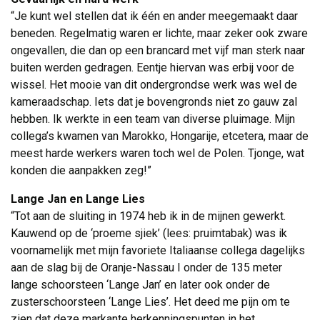
“Je kunt wel stellen dat ik één en ander meegemaakt daar 
beneden. Regelmatig waren er lichte, maar zeker ook zware
ongevallen, die dan op een brancard met vijf man sterk naar
buiten werden gedragen. Eentje hiervan was erbij voor de
wissel. Het mooie van dit ondergrondse werk was wel de
kameraadschap. Iets dat je bovengronds niet zo gauw zal
hebben. Ik werkte in een team van diverse pluimage. Mijn
collega’s kwamen van Marokko, Hongarije, etcetera, maar de
meest harde werkers waren toch wel de Polen. Tjonge, wat
konden die aanpakken zeg!”
Lange Jan en Lange Lies
“Tot aan de sluiting in 1974 heb ik in de mijnen gewerkt. 
Kauwend op de ‘proeme sjiek’ (lees: pruimtabak) was ik
voornamelijk met mijn favoriete Italiaanse collega dagelijks
aan de slag bij de Oranje-Nassau I onder de 135 meter
lange schoorsteen ‘Lange Jan’ en later ook onder de
zusterschoorsteen ‘Lange Lies’. Het deed me pijn om te
zien dat deze markante herkenningspunten in het