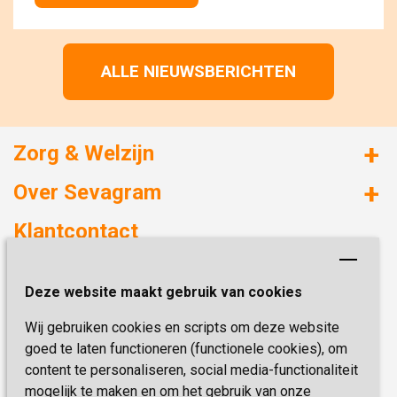
ALLE NIEUWSBERICHTEN
Zorg & Welzijn
Huizen met zorg
Over Sevagram
Verzorgd wonen
Duurzaamheid
Klantcontact
Revalideren
Planetree
Henri Dunantstraat 3
Academie voor Zelfzorg
Kwaliteit & Klantbeleving
Deze website maakt gebruik van cookies
6419 PB Heerlen
Activiteiten & Welzijn
Zorg, hoe regel ik dat?
Wij gebruiken cookies en scripts om deze website
Telefoon:
0900 777 4 777
Onze specialiteiten
Missie & Visie
goed te laten functioneren (functionele cookies), om
E-mail:
zorgbemiddeling@sevagram.nl
content te personaliseren, social media-functionaliteit
Vastgoed
mogelijk te maken en om het gebruik van onze