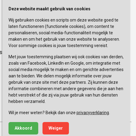
Schrijf je nu in!
Deze website maakt gebruik van cookies
Wij gebruiken cookies en scripts om deze website goed te
Blijf op de hoogte van de laatste
laten functioneren (functionele cookies), om content te
activiteiten en nieuwtjes met onze
personaliseren, social media-functionaliteit mogelijk te
nieuwsbrief
maken en om het gebruik van onze website te analyseren.
Voor sommige cookies is jouw toestemming vereist.
sevagram.nl
INSCHRIJVEN
Met jouw toestemming plaatsen wij ook cookies van derden,
zoals van Facebook, LinkedIn en Google, om integratie met
social media mogelijk te maken en om gerichte advertenties
aan te bieden. We delen mogelijk informatie over jouw
gebruik van onze site met deze partners. Zij kunnen deze
informatie combineren met andere gegevens die je aan hen
hebt verstrekt of die zij via jouw gebruik van hun diensten
hebben verzameld.
0900 777 4 777 
+
Wil je meer weten? Bekijk dan onze
privacyverklaring
.
Akkoord
Weiger