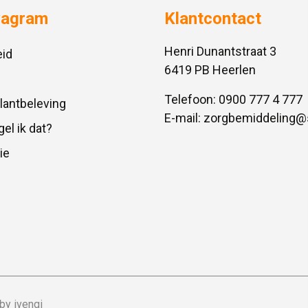
vagram
Klantcontact
Henri Dunantstraat 3
id
6419 PB Heerlen
Telefoon:
0900 777 4 777
Klantbeleving
E-mail:
zorgbemiddeling@
gel ik dat?
ie
by ivengi