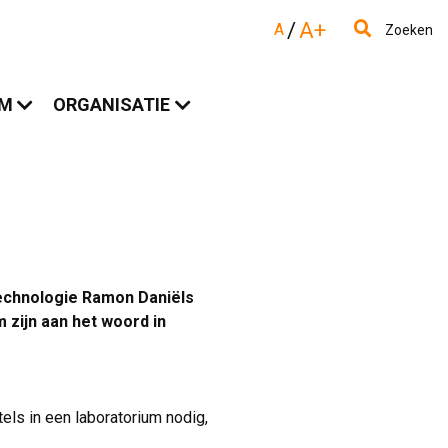
/
A+
A
Zoeken
AM
ORGANISATIE
technologie Ramon Daniëls
zijn aan het woord in
els in een laboratorium nodig,