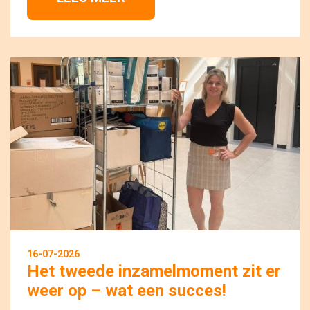
16-07-2026
Het tweede inzamelmoment zit er
weer op – wat een succes!