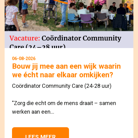
06-08-2026
Bouw jij mee aan een wijk waarin
we écht naar elkaar omkijken?
Coördinator Community Care (24-28 uur)
"Zorg die echt om de mens draait – samen 
werken aan een...
LEES MEER 