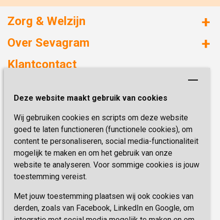
Zorg & Welzijn
Huizen met zorg
Over Sevagram
Verzorgd wonen
Duurzaamheid
Klantcontact
Revalideren
Planetree
Henri Dunantstraat 3
Academie voor Zelfzorg
Kwaliteit & Klantbeleving
Deze website maakt gebruik van cookies
6419 PB Heerlen
Activiteiten & Welzijn
Zorg, hoe regel ik dat?
Wij gebruiken cookies en scripts om deze website
Telefoon:
0900 777 4 777
Onze specialiteiten
Missie & Visie
goed te laten functioneren (functionele cookies), om
E-mail:
zorgbemiddeling@sevagram.nl
content te personaliseren, social media-functionaliteit
Vastgoed
mogelijk te maken en om het gebruik van onze
Schrijf je nu in!
Innovatie
website te analyseren. Voor sommige cookies is jouw
toestemming vereist.
Blijf op de hoogte van de laatste activiteiten en
nieuwtjes met onze nieuwsbrief
Met jouw toestemming plaatsen wij ook cookies van
derden, zoals van Facebook, LinkedIn en Google, om
integratie met social media mogelijk te maken en om