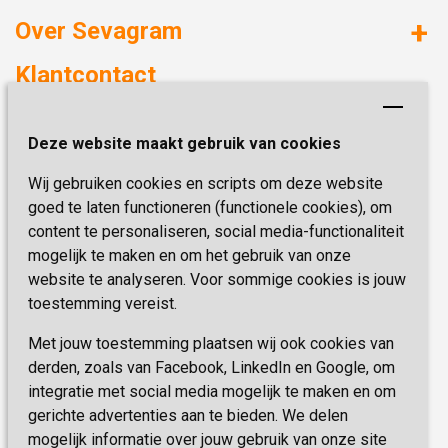
Huizen met zorg
Over Sevagram
Verzorgd wonen
Duurzaamheid
Klantcontact
Revalideren
Planetree
Henri Dunantstraat 3
Academie voor Zelfzorg
Kwaliteit & Klantbeleving
Deze website maakt gebruik van cookies
6419 PB Heerlen
Activiteiten & Welzijn
Zorg, hoe regel ik dat?
Wij gebruiken cookies en scripts om deze website
Telefoon:
0900 777 4 777
Onze specialiteiten
Missie & Visie
goed te laten functioneren (functionele cookies), om
E-mail:
zorgbemiddeling@sevagram.nl
content te personaliseren, social media-functionaliteit
Vastgoed
mogelijk te maken en om het gebruik van onze
Schrijf je nu in!
Innovatie
website te analyseren. Voor sommige cookies is jouw
toestemming vereist.
Blijf op de hoogte van de laatste activiteiten en
nieuwtjes met onze nieuwsbrief
Met jouw toestemming plaatsen wij ook cookies van
derden, zoals van Facebook, LinkedIn en Google, om
integratie met social media mogelijk te maken en om
INSCHRIJVEN
gerichte advertenties aan te bieden. We delen
mogelijk informatie over jouw gebruik van onze site