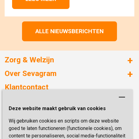
ALLE NIEUWSBERICHTEN
Zorg & Welzijn
Huizen met zorg
Over Sevagram
Verzorgd wonen
Duurzaamheid
Klantcontact
Revalideren
Planetree
Henri Dunantstraat 3
Academie voor Zelfzorg
Kwaliteit & Klantbeleving
Deze website maakt gebruik van cookies
6419 PB Heerlen
Activiteiten & Welzijn
Zorg, hoe regel ik dat?
Wij gebruiken cookies en scripts om deze website
Telefoon:
0900 777 4 777
Onze specialiteiten
Missie & Visie
goed te laten functioneren (functionele cookies), om
E-mail:
zorgbemiddeling@sevagram.nl
content te personaliseren, social media-functionaliteit