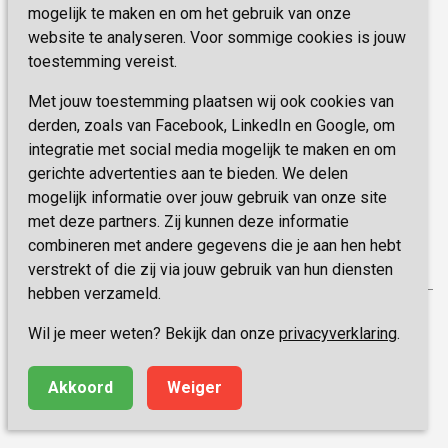
Vastgoed
mogelijk te maken en om het gebruik van onze
Schrijf je nu in!
Innovatie
website te analyseren. Voor sommige cookies is jouw
toestemming vereist.
Blijf op de hoogte van de laatste activiteiten en
nieuwtjes met onze nieuwsbrief
Met jouw toestemming plaatsen wij ook cookies van
derden, zoals van Facebook, LinkedIn en Google, om
integratie met social media mogelijk te maken en om
INSCHRIJVEN
gerichte advertenties aan te bieden. We delen
mogelijk informatie over jouw gebruik van onze site
met deze partners. Zij kunnen deze informatie
combineren met andere gegevens die je aan hen hebt
verstrekt of die zij via jouw gebruik van hun diensten
hebben verzameld.
Privacy
Wil je meer weten? Bekijk dan onze
privacyverklaring
.
Disclaimer
Algemene voorwaarden
Akkoord
Weiger
Made by ivengi