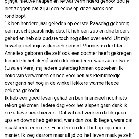
pijntje, nieuwe heupen en ietwat verminderd gehoor zou je
niet zeggen dat zij al een eeuw op deze aardkloot
rondloopt.
“Ik ben honderd jaar geleden op eerste Paasdag geboren; 
een rasecht paaskindje dus. Ik heb één zus en drie broers
gehad en heb als oudste toch nog allen overleefd. Uit mijn
huwelijk met mijn wijlen echtgenoot Marinus is dochter
Annelies geboren die zelf ook een dochter heeft gekregen.
Inmiddels heb ik vijf achterkleinkinderen, waarvan er twee
(Lisa en Vera) mij iedere zaterdag komen opzoeken. Ik
houd van verwennen en heb voor hen als kleinigheidje
overigens net nog in de winkel lekkere warme fleece-
dekens gekocht.
Ik heb een goed leven gehad en ben financieel nooit iets 
tekort gekomen. Iedere dag voor het slapen gaan dank ik
onze lieve heer hiervoor. Dat wil niet zeggen dat ik geen
ups en downs heb gekend, want dan zou ik liegen, want dat
maakt iedereen mee. En iedereen doet het op zijn eigen
manier. Ik zeg daarom maar altijd zo: het leven maak je zelf.”