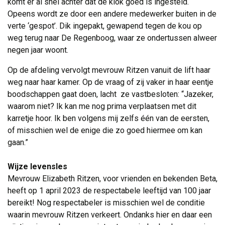
komt er al snel achter dat de klok goed is ingesteld.
Opeens wordt ze door een andere medewerker buiten in de
verte ‘gespot’. Dik ingepakt, gewapend tegen de kou op
weg terug naar De Regenboog, waar ze ondertussen alweer
negen jaar woont.
Op de afdeling vervolgt mevrouw Ritzen vanuit de lift haar
weg naar haar kamer. Op de vraag of zij vaker in haar eentje
boodschappen gaat doen, lacht ze vastbesloten: “Jazeker,
waarom niet? Ik kan me nog prima verplaatsen met dit
karretje hoor. Ik ben volgens mij zelfs één van de eersten,
of misschien wel de enige die zo goed hiermee om kan
gaan.”
Wijze levensles
Mevrouw Elizabeth Ritzen, voor vrienden en bekenden Beta, 
heeft op 1 april 2023 de respectabele leeftijd van 100 jaar
bereikt! Nog respectabeler is misschien wel de conditie
waarin mevrouw Ritzen verkeert. Ondanks hier en daar een