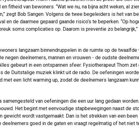
en fitheid van bewoners. “Wat we nu, na bijna acht weken, al zien
jn,” zegt Bob Sangen. Volgens de twee begeleiders is het van be
l en de daarmee gepaard gaande risico’s te beperken. “Op hoge 
breuk soms complicaties op. Daarom is preventie zo belangrijk,”
ewoners langzaam binnendruppelen in de ruimte op de twaalfde v
De negen deelnemers, mannen en vrouwen - de oudste deelnemer
 Alles gebeurt in een ontspannen sfeer. Fysiotherapeut Thom zet e
us de Duitstalige muziek klinkt uit de radio. De oefeningen worde
ijd met een licht warming up, zodat de deelnemers langzaam kun
 samengesteld van oefeningen die een uur lang gedaan worden.
ebouwd. Het begint met eenvoudige stapbewegingen naast de stoe
n gewicht wordt vastgemaakt. Dan is het strekken van een been
eelnemers goed in de gaten en vraagt regelmatig of het niet te z