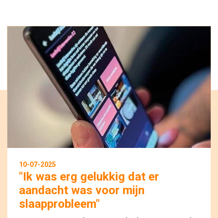
10-07-2025
"Ik was erg gelukkig dat er
aandacht was voor mijn
slaapprobleem"