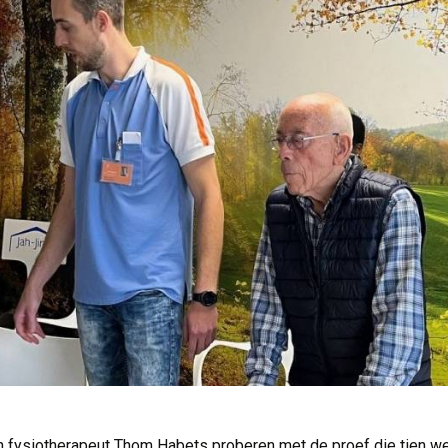
ysiotherapeut Thom Habets proberen met de proef die tien wek