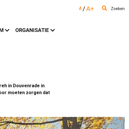
/
A+
A
Zoeken
AM
ORGANISATIE
reh in Douvenrade in
voor moeten zorgen dat