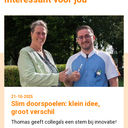
21-10-2025
Slim doorspoelen: klein idee,
groot verschil
Thomas geeft collega’s een stem bij innovatie!