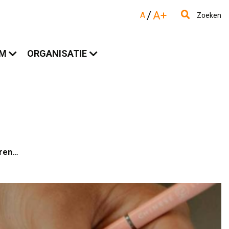
/
A+
A
Zoeken
AM
ORGANISATIE
uren…