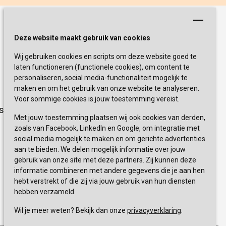
Schrijf je nu in!
Deze website maakt gebruik van cookies
Wij gebruiken cookies en scripts om deze website goed te
Blijf op de hoogte van de laatste
laten functioneren (functionele cookies), om content te
activiteiten en nieuwtjes met onze
personaliseren, social media-functionaliteit mogelijk te
nieuwsbrief
maken en om het gebruik van onze website te analyseren.
Voor sommige cookies is jouw toestemming vereist.
sevagram.nl
INSCHRIJVEN
Met jouw toestemming plaatsen wij ook cookies van derden,
zoals van Facebook, LinkedIn en Google, om integratie met
social media mogelijk te maken en om gerichte advertenties
aan te bieden. We delen mogelijk informatie over jouw
gebruik van onze site met deze partners. Zij kunnen deze
informatie combineren met andere gegevens die je aan hen
hebt verstrekt of die zij via jouw gebruik van hun diensten
hebben verzameld.
0900 777 4 777 
+
Wil je meer weten? Bekijk dan onze
privacyverklaring
.