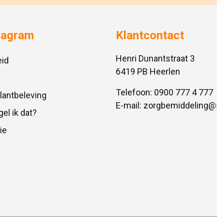
vagram
Klantcontact
Henri Dunantstraat 3
id
6419 PB Heerlen
Telefoon:
0900 777 4 777
Klantbeleving
E-mail:
zorgbemiddeling@
gel ik dat?
ie