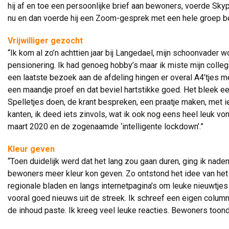
hij af en toe een persoonlijke brief aan bewoners, voerde S
nu en dan voerde hij een Zoom-gesprek met een hele groep 
Vrijwilliger gezocht
“Ik kom al zo’n achttien jaar bij Langedael, mijn schoonvader wo
pensionering. Ik had genoeg hobby’s maar ik miste mijn collega
een laatste bezoek aan de afdeling hingen er overal A4’tjes met
een maandje proef en dat beviel hartstikke goed. Het bleek e
Spelletjes doen, de krant bespreken, een praatje maken, met
kanten, ik deed iets zinvols, wat ik ook nog eens heel leuk vo
maart 2020 en de zogenaamde ‘intelligente lockdown’.”
Kleur geven
“Toen duidelijk werd dat het lang zou gaan duren, ging ik nade
bewoners meer kleur kon geven. Zo ontstond het idee van het k
regionale bladen en langs internetpagina’s om leuke nieuwtje
vooral goed nieuws uit de streek. Ik schreef een eigen column 
de inhoud paste. Ik kreeg veel leuke reacties. Bewoners toond