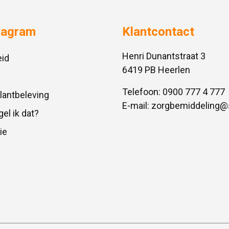
vagram
Klantcontact
Henri Dunantstraat 3
id
6419 PB Heerlen
Telefoon:
0900 777 4 777
Klantbeleving
E-mail:
zorgbemiddeling@
gel ik dat?
ie