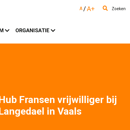
/
A+
A
Zoeken
AM
ORGANISATIE
Hub Fransen vrijwilliger bij
Langedael in Vaals