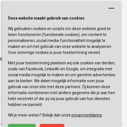
Schrijf je nu in!
Deze website maakt gebruik van cookies
Wij gebruiken cookies en scripts om deze website goed te
Blijf op de hoogte van de laatste
laten functioneren (functionele cookies), om content te
activiteiten en nieuwtjes met onze
personaliseren, social media-functionaliteit mogelijk te
nieuwsbrief
maken en om het gebruik van onze website te analyseren.
Voor sommige cookies is jouw toestemming vereist.
sevagram.nl
INSCHRIJVEN
Met jouw toestemming plaatsen wij ook cookies van derden,
zoals van Facebook, LinkedIn en Google, om integratie met
social media mogelijk te maken en om gerichte advertenties
aan te bieden. We delen mogelijk informatie over jouw
gebruik van onze site met deze partners. Zij kunnen deze
informatie combineren met andere gegevens die je aan hen
hebt verstrekt of die zij via jouw gebruik van hun diensten
hebben verzameld.
0900 777 4 777 
+
Wil je meer weten? Bekijk dan onze
privacyverklaring
.