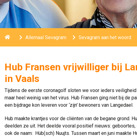
Home
Allemaal Sevagram
Sevagram aan het woord
Hub Fransen vrijwilliger bij L
in Vaals
Tijdens de eerste coronagolf sloten we voor ieders veiligheid
maar heel weinig van het virus. Hub Fransen ging niet bij de pa
een bijdrage kon leveren voor ‘zijn’ bewoners van Langedael.
Hub maakte krantjes voor de cliënten van de begane grond. H
deelden ze uit. Het deelde vooral positief nieuws: geboortes,
ook de naam: Hüb(sch) Nuujts. Tussen maart en juni maakte Hu