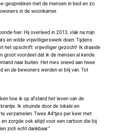
kype-gesprekken met de mensen in bed en zo
bewoners in de woonkamer.
onde hier. Hij overleed in 2013, vlak na mijn 
’s en wilde vrijwilligerswerk doen. Tijdens
 het opschrift: vrijwilliger gezocht! Ik draaide
en groot voordeel dat ik de mensen al kende.
 iemand naar buiten. Het mes sneed aan twee
nd en de bewoners werden er blij van. Tot
nken hoe ik op afstand het leven van de 
rantje. Ik struinde door de lokale en
s te verzamelen. Twee A4’tjes per keer met
en zorgde ook altijd voor een cartoon die bij
en zich echt dankbaar.”