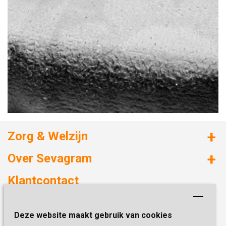
Zorg & Welzijn
Huizen met zorg
Over Sevagram
Verzorgd wonen
Duurzaamheid
Klantcontact
Revalideren
Planetree
Henri Dunantstraat 3
Academie voor Zelfzorg
Kwaliteit & Klantbeleving
Deze website maakt gebruik van cookies
6419 PB Heerlen
Activiteiten & Welzijn