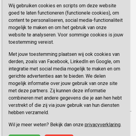
Zorg, hoe regel ik dat?
Wij gebruiken cookies en scripts om deze website
Telefoon:
0900 777 4 777
Onze specialiteiten
Missie & Visie
goed te laten functioneren (functionele cookies), om
E-mail:
zorgbemiddeling@sevagram.nl
content te personaliseren, social media-functionaliteit
Vastgoed
mogelijk te maken en om het gebruik van onze
Schrijf je nu in!
Innovatie
website te analyseren. Voor sommige cookies is jouw
toestemming vereist.
Blijf op de hoogte van de laatste activiteiten en
nieuwtjes met onze nieuwsbrief
Met jouw toestemming plaatsen wij ook cookies van
derden, zoals van Facebook, LinkedIn en Google, om
integratie met social media mogelijk te maken en om
INSCHRIJVEN
gerichte advertenties aan te bieden. We delen
mogelijk informatie over jouw gebruik van onze site
met deze partners. Zij kunnen deze informatie
combineren met andere gegevens die je aan hen hebt
verstrekt of die zij via jouw gebruik van hun diensten
hebben verzameld.
Privacy
Wil je meer weten? Bekijk dan onze
privacyverklaring
.
Disclaimer