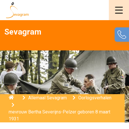
Sevagram
Home
Allemaal Sevagram
Oorlogsverhalen
mevrouw Bertha Severijns-Pelzer geboren 8 maart
1931