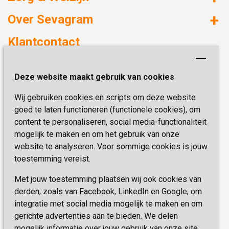
Huizen met zorg
Over Sevagram
Verzorgd wonen
Duurzaamheid
Klantcontact
Revalideren
Planetree
Henri Dunantstraat 3
Academie voor Zelfzorg
Kwaliteit & Klantbeleving
Deze website maakt gebruik van cookies
6419 PB Heerlen
Activiteiten & Welzijn
Zorg, hoe regel ik dat?
Wij gebruiken cookies en scripts om deze website
Telefoon:
0900 777 4 777
Onze specialiteiten
Missie & Visie
goed te laten functioneren (functionele cookies), om
E-mail:
zorgbemiddeling@sevagram.nl
content te personaliseren, social media-functionaliteit
Vastgoed
mogelijk te maken en om het gebruik van onze
Schrijf je nu in!
Innovatie
website te analyseren. Voor sommige cookies is jouw
toestemming vereist.
Blijf op de hoogte van de laatste activiteiten en
nieuwtjes met onze nieuwsbrief
Met jouw toestemming plaatsen wij ook cookies van
derden, zoals van Facebook, LinkedIn en Google, om
integratie met social media mogelijk te maken en om
INSCHRIJVEN
gerichte advertenties aan te bieden. We delen
mogelijk informatie over jouw gebruik van onze site