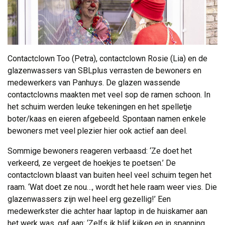
Contactclown Too (Petra), contactclown Rosie (Lia) en de
glazenwassers van SBLplus verrasten de bewoners en
medewerkers van Panhuys. De glazen wassende
contactclowns maakten met veel sop de ramen schoon. In
het schuim werden leuke tekeningen en het spelletje
boter/kaas en eieren afgebeeld. Spontaan namen enkele
bewoners met veel plezier hier ook actief aan deel.
Sommige bewoners reageren verbaasd: ‘Ze doet het
verkeerd, ze vergeet de hoekjes te poetsen.’ De
contactclown blaast van buiten heel veel schuim tegen het
raam. ‘Wat doet ze nou…, wordt het hele raam weer vies. Die
glazenwassers zijn wel heel erg gezellig!’ Een
medewerkster die achter haar laptop in de huiskamer aan
het werk was, gaf aan: ‘Zelfs ik blijf kijken en in spanning