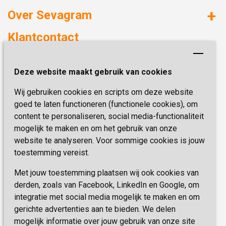
Huizen met zorg
Over Sevagram
Verzorgd wonen
Duurzaamheid
Klantcontact
Revalideren
Planetree
Henri Dunantstraat 3
Academie voor Zelfzorg
Kwaliteit & Klantbeleving
Deze website maakt gebruik van cookies
6419 PB Heerlen
Activiteiten & Welzijn
Zorg, hoe regel ik dat?
Wij gebruiken cookies en scripts om deze website
Telefoon:
0900 777 4 777
Onze specialiteiten
Missie & Visie
goed te laten functioneren (functionele cookies), om
E-mail:
zorgbemiddeling@sevagram.nl
content te personaliseren, social media-functionaliteit
Vastgoed
mogelijk te maken en om het gebruik van onze
Schrijf je nu in!
Innovatie
website te analyseren. Voor sommige cookies is jouw
toestemming vereist.
Blijf op de hoogte van de laatste activiteiten en
nieuwtjes met onze nieuwsbrief
Met jouw toestemming plaatsen wij ook cookies van
derden, zoals van Facebook, LinkedIn en Google, om
integratie met social media mogelijk te maken en om
INSCHRIJVEN
gerichte advertenties aan te bieden. We delen
mogelijk informatie over jouw gebruik van onze site