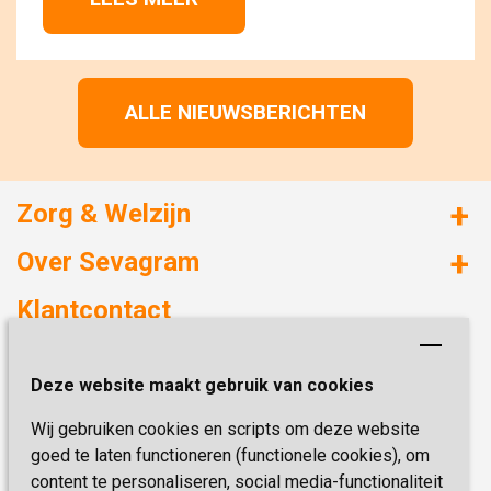
ALLE NIEUWSBERICHTEN
Zorg & Welzijn
Huizen met zorg
Over Sevagram
Verzorgd wonen
Duurzaamheid
Klantcontact
Revalideren
Planetree
Henri Dunantstraat 3
Academie voor Zelfzorg
Kwaliteit & Klantbeleving
Deze website maakt gebruik van cookies
6419 PB Heerlen
Activiteiten & Welzijn
Zorg, hoe regel ik dat?
Wij gebruiken cookies en scripts om deze website
Telefoon:
0900 777 4 777
Onze specialiteiten
Missie & Visie
goed te laten functioneren (functionele cookies), om
E-mail:
zorgbemiddeling@sevagram.nl
content te personaliseren, social media-functionaliteit