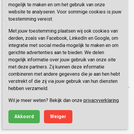
Vastgoed
mogelijk te maken en om het gebruik van onze
Schrijf je nu in!
Innovatie
website te analyseren. Voor sommige cookies is jouw
toestemming vereist.
Blijf op de hoogte van de laatste activiteiten en
nieuwtjes met onze nieuwsbrief
Met jouw toestemming plaatsen wij ook cookies van
derden, zoals van Facebook, LinkedIn en Google, om
integratie met social media mogelijk te maken en om
INSCHRIJVEN
gerichte advertenties aan te bieden. We delen
mogelijk informatie over jouw gebruik van onze site
met deze partners. Zij kunnen deze informatie
combineren met andere gegevens die je aan hen hebt
verstrekt of die zij via jouw gebruik van hun diensten
hebben verzameld.
Privacy
Wil je meer weten? Bekijk dan onze
privacyverklaring
.
Disclaimer
Algemene voorwaarden
Akkoord
Weiger
Made by ivengi