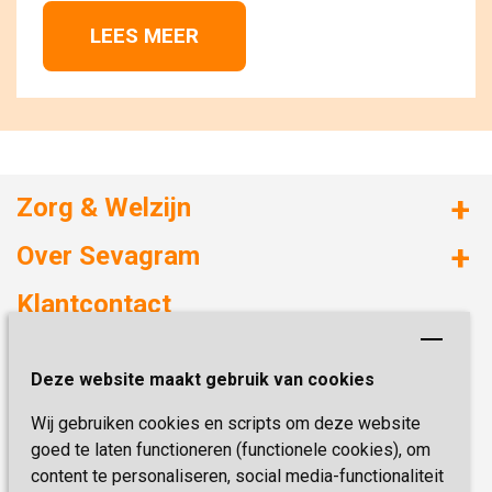
LEES MEER 
Zorg & Welzijn
Huizen met zorg
Over Sevagram
Verzorgd wonen
Duurzaamheid
Klantcontact
Revalideren
Planetree
Henri Dunantstraat 3
Academie voor Zelfzorg
Kwaliteit & Klantbeleving
Deze website maakt gebruik van cookies
6419 PB Heerlen
Activiteiten & Welzijn
Zorg, hoe regel ik dat?
Wij gebruiken cookies en scripts om deze website
Telefoon:
0900 777 4 777
Onze specialiteiten
Missie & Visie
goed te laten functioneren (functionele cookies), om
E-mail:
zorgbemiddeling@sevagram.nl
content te personaliseren, social media-functionaliteit
Vastgoed