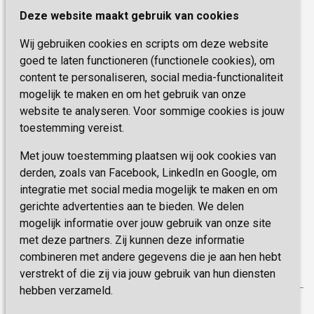
Henri Dunantstraat 3
Academie voor Zelfzorg
Kwaliteit & Klantbeleving
Deze website maakt gebruik van cookies
6419 PB Heerlen
Activiteiten & Welzijn
Zorg, hoe regel ik dat?
Wij gebruiken cookies en scripts om deze website
Telefoon:
0900 777 4 777
Onze specialiteiten
Missie & Visie
goed te laten functioneren (functionele cookies), om
E-mail:
zorgbemiddeling@sevagram.nl
content te personaliseren, social media-functionaliteit
Vastgoed
mogelijk te maken en om het gebruik van onze
Schrijf je nu in!
Innovatie
website te analyseren. Voor sommige cookies is jouw
toestemming vereist.
Blijf op de hoogte van de laatste activiteiten en
nieuwtjes met onze nieuwsbrief
Met jouw toestemming plaatsen wij ook cookies van
derden, zoals van Facebook, LinkedIn en Google, om
integratie met social media mogelijk te maken en om
INSCHRIJVEN
gerichte advertenties aan te bieden. We delen
mogelijk informatie over jouw gebruik van onze site
met deze partners. Zij kunnen deze informatie
combineren met andere gegevens die je aan hen hebt
verstrekt of die zij via jouw gebruik van hun diensten
hebben verzameld.
Privacy