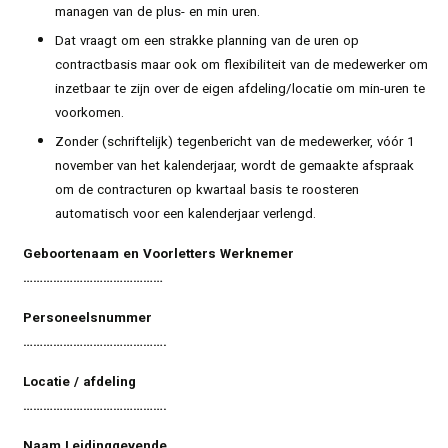
managen
van
de
plus-
en
min
uren.
Dat
vraagt
om
een
strakke
planning
van
de
uren
op
contractbasis
maar
ook
om
flexibiliteit
van
de
medewerker
om
inzetbaar
te
zijn
over
de
eigen
afdeling/locatie
om
min-uren
te
voorkomen.
Zonder
(schriftelijk)
tegenbericht
van
de
medewerker,
vóór
1
november
van
het
kalenderjaar,
wordt
de
gemaakte
afspraak
om
de
contracturen
op
kwartaal
basis
te
roosteren
automatisch
voor
een
kalenderjaar
verlengd.
Geboortenaam
en
Voorletters
Werknemer
……………………………………
Personeelsnummer
…………………………………….
Locatie
/
afdeling
…………………………………….
Naam
Leidinggevende