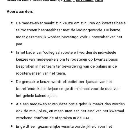
Insturen
naar
Planbureau
uiterlijk
vóór
1
november
2023
Voorwaarden:
De
medewerker
maakt
zijn
keuze
om
zijn
uren
op
kwartaalbasis
te
roosteren
bespreekbaar
met
de
leidinggevende.
De
keuze
moet
gezamenlijk
worden
bevestigd
vóór
1
november
van
het
jaar.
In het kader van ‘collegiaal roosteren’ worden de individuele
keuzes van medewerkers om te
roosteren
op
kwartaalbasis
besproken
in
het
team
ter
bevordering
van
de
balans
in
de
roosterwensen
van
het
team.
De
gemaakte
keuze
wordt
effectief
per
1januari
van
het
betreffende
kalenderjaar
en
geldt
minimaal
voor
de
duur
van
het
gehele
kalenderjaar.
Als
een
medewerker
van
deze
optie
gebruik
maakt
dan
worden
ook
de
min-,
plus-,
en
meer-
uren
aan
het
eind
van
het
kwartaal
verrekend
conform
de
afspraken
in
de
CAO.
Er
geldt
een
gezamenlijke
verantwoordelijkheid
voor
het