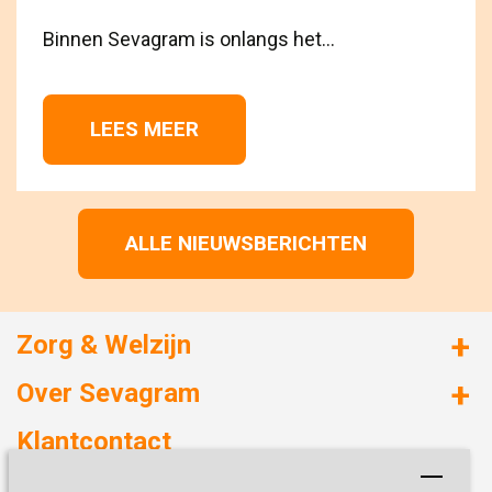
Binnen Sevagram is onlangs het...
LEES MEER 
ALLE NIEUWSBERICHTEN
Zorg & Welzijn
Huizen met zorg
Over Sevagram
Verzorgd wonen
Duurzaamheid
Klantcontact
Revalideren
Planetree