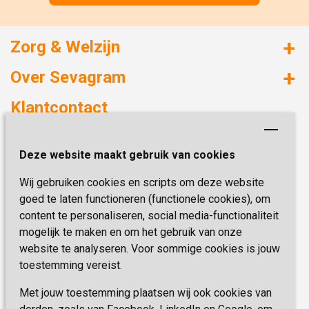
Zorg & Welzijn
Huizen met zorg
Over Sevagram
Verzorgd wonen
Duurzaamheid
Klantcontact
Revalideren
Planetree
Henri Dunantstraat 3
Academie voor Zelfzorg
Kwaliteit & Klantbeleving
Deze website maakt gebruik van cookies
6419 PB Heerlen
Activiteiten & Welzijn
Zorg, hoe regel ik dat?
Wij gebruiken cookies en scripts om deze website
Telefoon:
0900 777 4 777
Onze specialiteiten
Missie & Visie
goed te laten functioneren (functionele cookies), om
E-mail:
zorgbemiddeling@sevagram.nl
content te personaliseren, social media-functionaliteit
Vastgoed
mogelijk te maken en om het gebruik van onze
Schrijf je nu in!
Innovatie
website te analyseren. Voor sommige cookies is jouw
toestemming vereist.
Blijf op de hoogte van de laatste activiteiten en
nieuwtjes met onze nieuwsbrief
Met jouw toestemming plaatsen wij ook cookies van