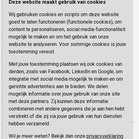
Deze website maakt gebruik van cookies
6419 PB Heerlen
Activiteiten & Welzijn
Zorg, hoe regel ik dat?
Wij gebruiken cookies en scripts om deze website
Telefoon:
0900 777 4 777
Onze specialiteiten
Missie & Visie
goed te laten functioneren (functionele cookies), om
E-mail:
zorgbemiddeling@sevagram.nl
content te personaliseren, social media-functionaliteit
Vastgoed
mogelijk te maken en om het gebruik van onze
Schrijf je nu in!
Innovatie
website te analyseren. Voor sommige cookies is jouw
toestemming vereist.
Blijf op de hoogte van de laatste activiteiten en
nieuwtjes met onze nieuwsbrief
Met jouw toestemming plaatsen wij ook cookies van
derden, zoals van Facebook, LinkedIn en Google, om
integratie met social media mogelijk te maken en om
INSCHRIJVEN
gerichte advertenties aan te bieden. We delen
mogelijk informatie over jouw gebruik van onze site
met deze partners. Zij kunnen deze informatie
combineren met andere gegevens die je aan hen hebt
verstrekt of die zij via jouw gebruik van hun diensten
hebben verzameld.
Privacy
Wil je meer weten? Bekijk dan onze
privacyverklaring
.