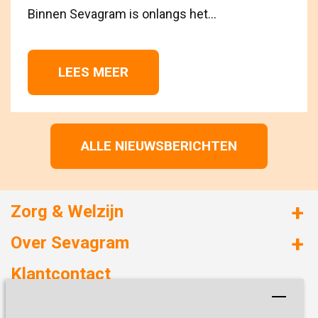
Binnen Sevagram is onlangs het...
LEES MEER 
ALLE NIEUWSBERICHTEN
Zorg & Welzijn
Huizen met zorg
Over Sevagram
Verzorgd wonen
Duurzaamheid
Klantcontact
Revalideren
Planetree
Henri Dunantstraat 3
Academie voor Zelfzorg
Kwaliteit & Klantbeleving